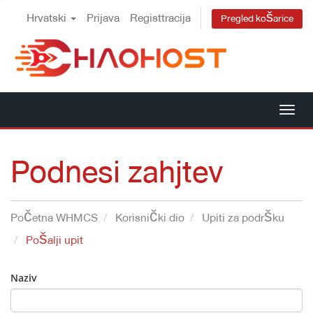
Hrvatski
Prijava
Registtracija
Pregled košarice
Tog
nav
Podnesi zahjtev
Početna WHMCS
Korisnički dio
Upiti za podršku
Pošalji upit
Naziv