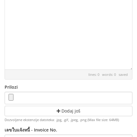
lines: 0 words: 0
saved
Prilozi
Dodaj još
Dozvoljene ekstenzije datoteka: .jpg, .gif, .jpeg, .png (Max file size: 64MB)
เลขใบแจ้งหนี้ - Invoice No.