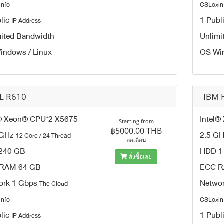
info
CSLoxin
lic
1 Publ
IP Address
mited Bandwidth
Unlimi
indows / Linux
OS Win
L R610
IBM 
l® Xeon® CPU*2 X5675
Intel
Starting from
฿5000.00 THB
 GHz
2.5 G
12 Core / 24 Thread
ต่อเดือน
240 GB
HDD 1
สั่งซื้อเลย
RAM 64 GB
ECC R
ork 1 Gbps
Netwo
The Cloud
info
CSLoxin
lic
1 Publ
IP Address