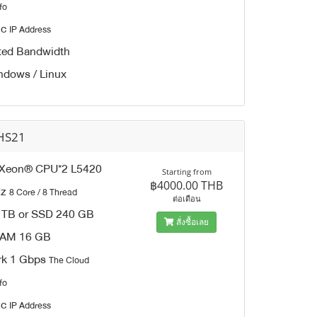
fo
ic
IP Address
ted Bandwidth
dows / Linux
HS21
® Xeon® CPU*2 L5420
Starting from
฿4000.00 THB
Hz
8 Core / 8 Thread
ต่อเดือน
 TB or SSD 240 GB
สั่งซื้อเลย
AM 16 GB
rk 1 Gbps
The Cloud
fo
ic
IP Address