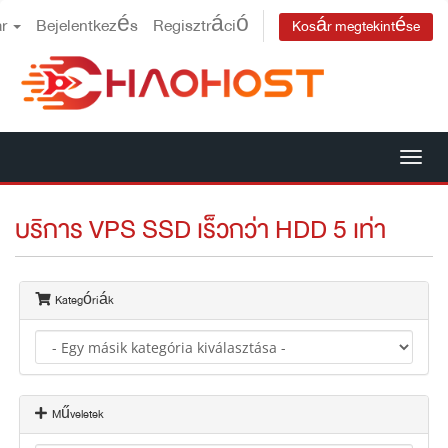
ar
Bejelentkezés
Regisztráció
Kosár megtekintése
Vál
a
บริการ VPS SSD เร็วกว่า HDD 5 เท่า
nav
Kategóriák
Műveletek