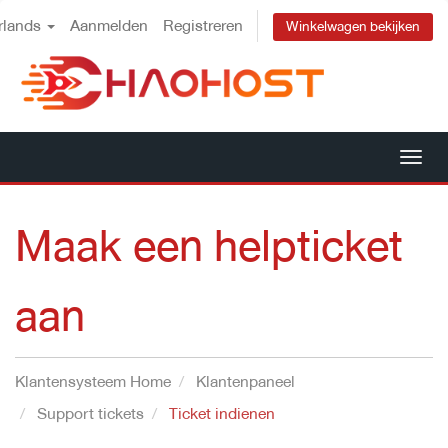
rlands
Aanmelden
Registreren
Winkelwagen bekijken
Nav
in-
Maak een helpticket
aan
Klantensysteem Home
Klantenpaneel
Support tickets
Ticket indienen