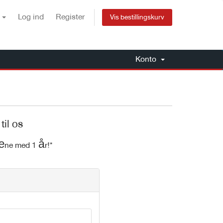
k
Log ind
Register
Vis bestillingskurv
Konto
il os
æne med 1 år!*