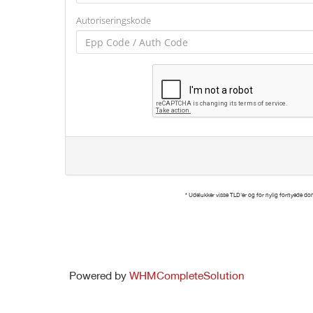
Autoriseringskode
* Udelukker visse TLD'er og for nylig fornyede
Powered by
WHMCompleteSolution