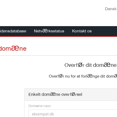
Dans
idensdatabase
Netværksstatus
Kontakt os
t domæne
Overfør dit domæne t
Overfør nu for at forlænge dit dom
Enkelt domæne overførsel
Domæne navn