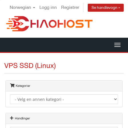
Norwegian
Logg inn
Registrer
Se handlevogn »
Byt
nav
VPS SSD (Linux)
Kategorier
Handlinger