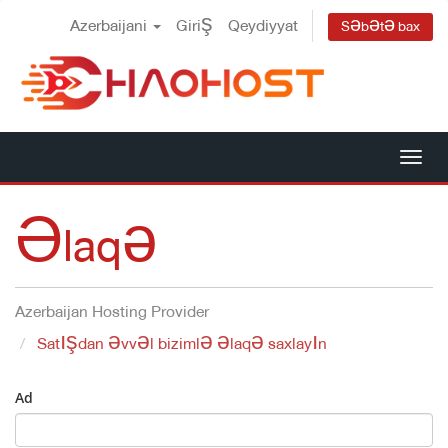
Azerbaijani
Giriş
Qeydiyyat
Səbətə bax
Nav
keç
Əlaqə
Azerbaijan Hosting Provider
Satışdan əvvəl bizimlə əlaqə saxlayın
Ad