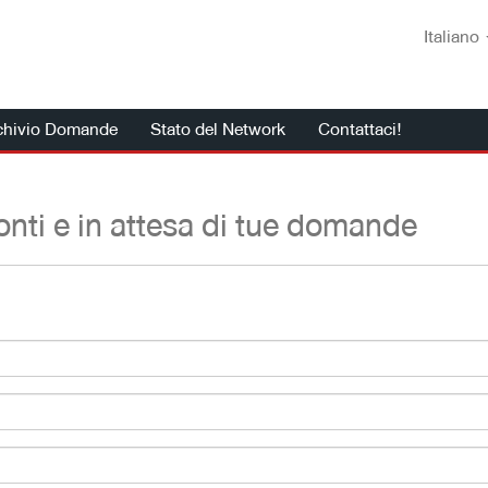
Italiano
chivio Domande
Stato del Network
Contattaci!
nti e in attesa di tue domande